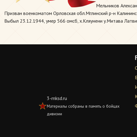
Мельников Алексан
Призван военкоматом Орловская обл.Мглинский р-н Калининский
Выбыл 23.12.1944, умер 566 омсб, х.Кляунени у.Митава Латви
3-mksd.ru
Материалы собраны в память о бойцах
дивизии