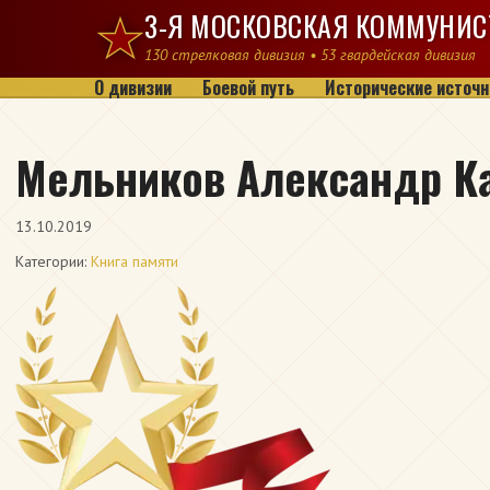
Перейти к содержимому
3-Я МОСКОВСКАЯ КОММУНИС
130 стрелковая дивизия • 53 гвардейская дивизия
О дивизии
Боевой путь
Исторические источн
Мельников Александр К
13.10.2019
Категории:
Книга памяти