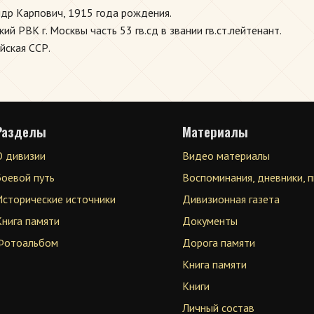
др Карпович, 1915 года рождения.
 РВК г. Москвы часть 53 гв.сд в звании гв.ст.лейтенант.
йская ССР.
Разделы
Материалы
О дивизии
Видео материалы
Боевой путь
Воспоминания, дневники, 
Исторические источники
Дивизионная газета
Книга памяти
Документы
Фотоальбом
Дорога памяти
Книга памяти
Книги
Личный состав