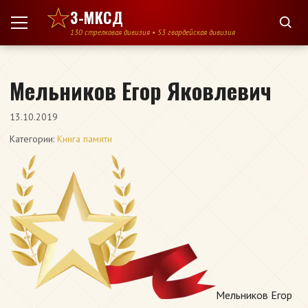
Перейти к содержимому
3-МКСД
130 стрелковая дивизия • 53 гвардейская дивизия
Мельников Егор Яковлевич
13.10.2019
Категории:
Книга памяти
Мельников Егор