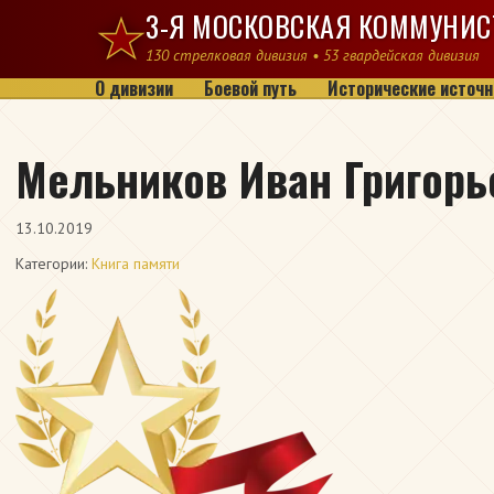
Перейти к содержимому
3-Я МОСКОВСКАЯ КОММУНИС
130 стрелковая дивизия • 53 гвардейская дивизия
О дивизии
Боевой путь
Исторические источн
Мельников Иван Григорь
13.10.2019
Категории:
Книга памяти