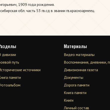
игорьевич, 1909 года рождения.
ирская обл. часть 53 гв.сд в звании гв.красноармеец.
Разделы
Материалы
О дивизии
Видео материалы
Боевой путь
Воспоминания, дневники, 
Исторические источники
Дивизионная газета
Книга памяти
Документы
Фотоальбом
Дорога памяти
Книга памяти
Книги
Личный состав