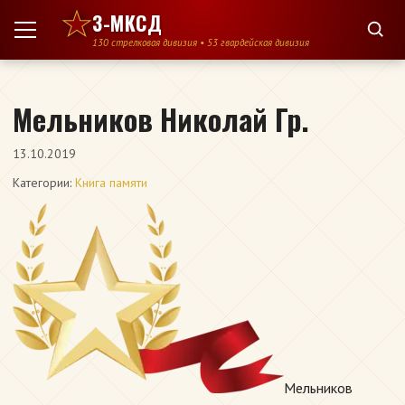
Перейти к содержимому
3-МКСД
130 стрелковая дивизия • 53 гвардейская дивизия
Мельников Николай Гр.
13.10.2019
Категории:
Книга памяти
Мельников