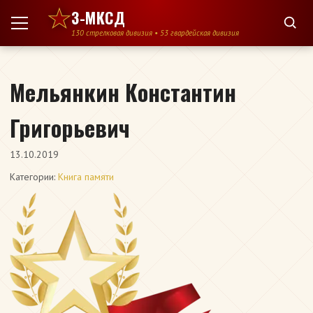
Перейти к содержимому
3-МКСД
130 стрелковая дивизия • 53 гвардейская дивизия
Мельянкин Константин
Григорьевич
13.10.2019
Категории:
Книга памяти