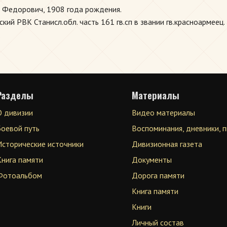
 Федорович, 1908 года рождения.
ий РВК Станисл.обл. часть 161 гв.сп в звании гв.красноармеец.
.
Разделы
Материалы
О дивизии
Видео материалы
Боевой путь
Воспоминания, дневники, 
Исторические источники
Дивизионная газета
Книга памяти
Документы
Фотоальбом
Дорога памяти
Книга памяти
Книги
Личный состав