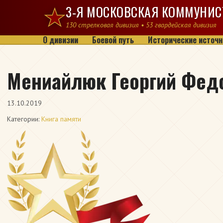
Перейти к содержимому
3-Я МОСКОВСКАЯ КОММУНИС
130 стрелковая дивизия • 53 гвардейская дивизия
О дивизии
Боевой путь
Исторические источн
Мениайлюк Георгий Фед
13.10.2019
Категории:
Книга памяти