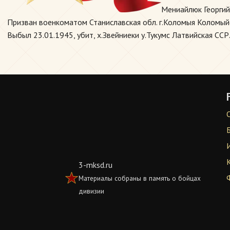
Мениайлюк Георгий
Призван военкоматом Станиславская обл. г.Коломыя Коломыйск
Выбыл 23.01.1945, убит, х.Звейниеки у.Тукумс Латвийская ССР
3-mksd.ru
Материалы собраны в память о бойцах
дивизии