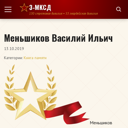
Перейти к содержимому
3-МКСД
130 стрелковая дивизия • 53 гвардейская дивизия
Меньшиков Василий Ильич
13.10.2019
Категории:
Книга памяти
Меньшиков