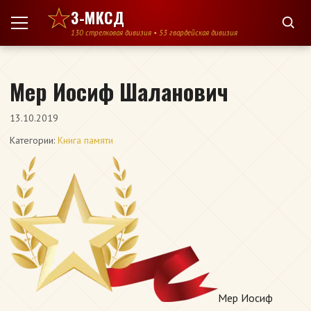
Перейти к содержимому
3-МКСД
130 стрелковая дивизия • 53 гвардейская дивизия
Мер Иосиф Шаланович
13.10.2019
Категории:
Книга памяти
Мер Иосиф