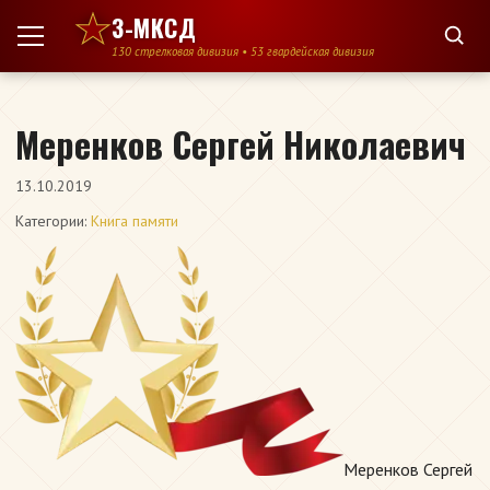
Перейти к содержимому
3-МКСД
130 стрелковая дивизия • 53 гвардейская дивизия
Меренков Сергей Николаевич
13.10.2019
Категории:
Книга памяти
Меренков Сергей