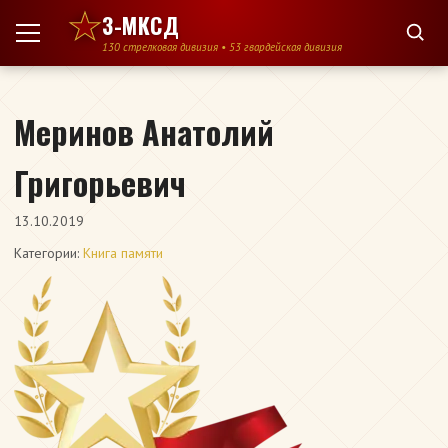
Перейти к содержимому
3-МКСД
130 стрелковая дивизия • 53 гвардейская дивизия
Меринов Анатолий
Григорьевич
13.10.2019
Категории:
Книга памяти