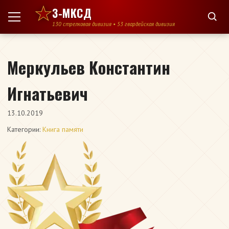
Перейти к содержимому
3-МКСД
130 стрелковая дивизия • 53 гвардейская дивизия
Меркульев Константин
Игнатьевич
13.10.2019
Категории:
Книга памяти