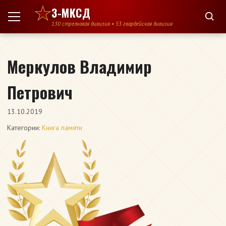
Перейти к содержимому
3-МКСД
130 стрелковая дивизия • 53 гвардейская дивизия
Меркулов Владимир
Петрович
13.10.2019
Категории:
Книга памяти