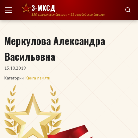
Перейти к содержимому
3-МКСД
130 стрелковая дивизия • 53 гвардейская дивизия
Меркулова Александра
Васильевна
13.10.2019
Категории:
Книга памяти