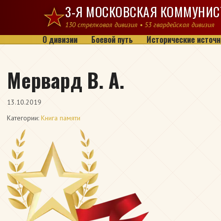
Перейти к содержимому
3-Я МОСКОВСКАЯ КОММУНИС
130 стрелковая дивизия • 53 гвардейская дивизия
О дивизии
Боевой путь
Исторические источн
Мервард В. А.
13.10.2019
Категории:
Книга памяти