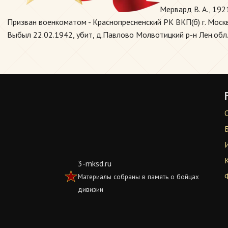
Мервард В. А., 192
Призван военкоматом - Краснопресненский РК ВКП(б) г. Москвы
Выбыл 22.02.1942, убит, д.Павлово Молвотицкий р-н Лен.обл.
3-mksd.ru
Материалы собраны в память о бойцах
дивизии