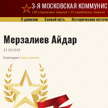
Перейти к содержимому
3-Я МОСКОВСКАЯ КОММУНИС
130 стрелковая дивизия • 53 гвардейская дивизия
О дивизии
Боевой путь
Исторические источн
Мерзалиев Айдар
13.10.2019
Категории:
Книга памяти