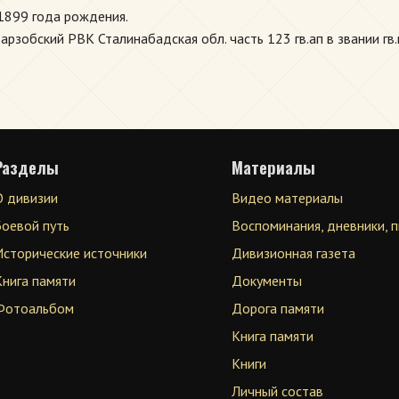
1899 года рождения.
зобский РВК Сталинабадская обл. часть 123 гв.ап в звании гв
Разделы
Материалы
О дивизии
Видео материалы
Боевой путь
Воспоминания, дневники, 
Исторические источники
Дивизионная газета
Книга памяти
Документы
Фотоальбом
Дорога памяти
Книга памяти
Книги
Личный состав