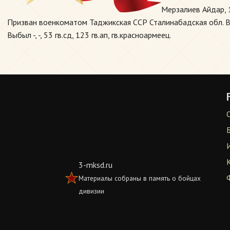
Мерзалиев Айдар, 
Призван военкоматом Таджикская ССР Сталинабадская обл. Вар
Выбыл -, -, 53 гв.сд, 123 гв.ап, гв.красноармеец.
3-mksd.ru
Материалы собраны в память о бойцах
дивизии