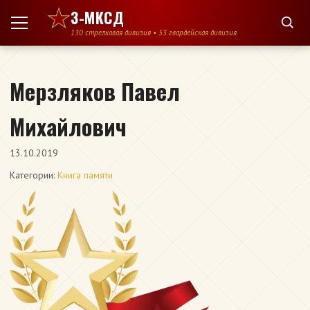
Перейти к содержимому
3-МКСД
130 стрелковая дивизия • 53 гвардейская дивизия
Мерзляков Павел
Михайлович
13.10.2019
Категории:
Книга памяти