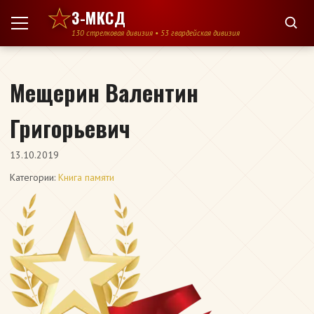
Перейти к содержимому
3-МКСД
130 стрелковая дивизия • 53 гвардейская дивизия
Мещерин Валентин
Григорьевич
13.10.2019
Категории:
Книга памяти