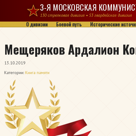
Перейти к содержимому
3-Я МОСКОВСКАЯ КОММУНИС
130 стрелковая дивизия • 53 гвардейская дивизия
О дивизии
Боевой путь
Исторические источн
Мещеряков Ардалион Ко
13.10.2019
Категории:
Книга памяти