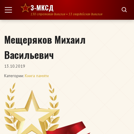
Перейти к содержимому
3-МКСД
130 стрелковая дивизия • 53 гвардейская дивизия
Мещеряков Михаил
Васильевич
13.10.2019
Категории:
Книга памяти