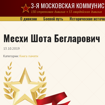
Перейти к содержимому
3-Я МОСКОВСКАЯ КОММУНИС
130 стрелковая дивизия • 53 гвардейская дивизия
О дивизии
Боевой путь
Исторические источн
Месхи Шота Бегларович
13.10.2019
Категории:
Книга памяти