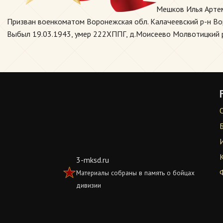
Мешков Илья Артем
Призван военкоматом Воронежская обл. Калачеевский р-н Воро
Выбыл 19.03.1943, умер 222ХППГ, д.Моисеево Молвотицкий р
3-mksd.ru
Материалы собраны в память о бойцах
дивизии