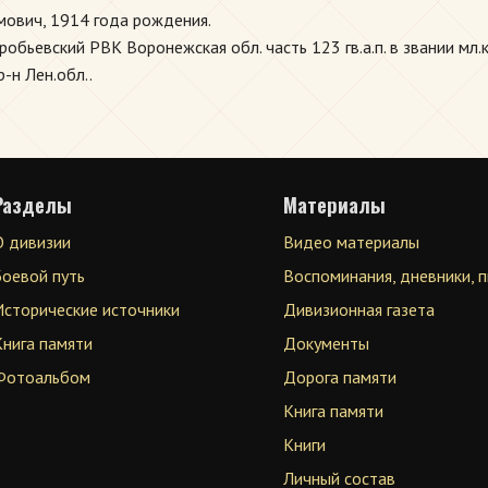
ович, 1914 года рождения.
бьевский РВК Воронежская обл. часть 123 гв.а.п. в звании мл.к
-н Лен.обл..
Разделы
Материалы
О дивизии
Видео материалы
Боевой путь
Воспоминания, дневники, 
Исторические источники
Дивизионная газета
Книга памяти
Документы
Фотоальбом
Дорога памяти
Книга памяти
Книги
Личный состав