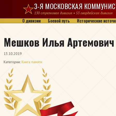
Перейти к содержимому
3-Я МОСКОВСКАЯ КОММУНИС
130 стрелковая дивизия • 53 гвардейская дивизия
О дивизии
Боевой путь
Исторические источн
Мешков Илья Артемович
13.10.2019
Категории:
Книга памяти