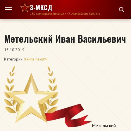
Перейти к содержимому
3-МКСД
130 стрелковая дивизия • 53 гвардейская дивизия
Метельский Иван Васильевич
13.10.2019
Категории:
Книга памяти
Метельский