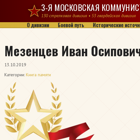
Перейти к содержимому
3-Я МОСКОВСКАЯ КОММУНИС
130 стрелковая дивизия • 53 гвардейская дивизия
О дивизии
Боевой путь
Исторические источн
Мезенцев Иван Осипови
13.10.2019
Категории:
Книга памяти