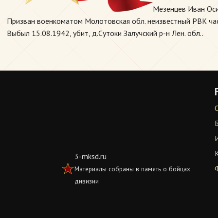
Мезенцев Иван Оси
Призван военкоматом Молотовская обл. неизвестный РВК част
Выбыл 15.08.1942, убит, д.Сутоки Залучский р-н Лен. обл..
3-mksd.ru
Материалы собраны в память о бойцах
дивизии