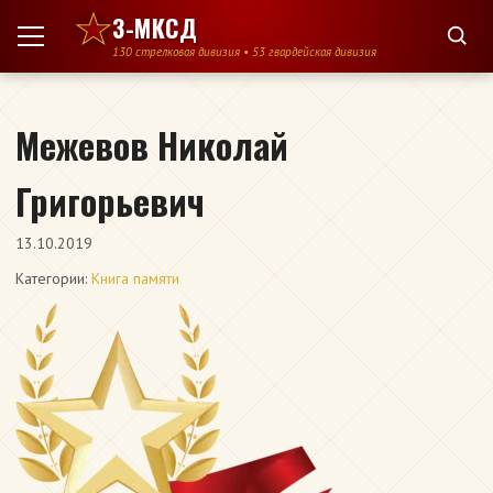
Перейти к содержимому
3-МКСД
130 стрелковая дивизия • 53 гвардейская дивизия
Межевов Николай
Григорьевич
13.10.2019
Категории:
Книга памяти