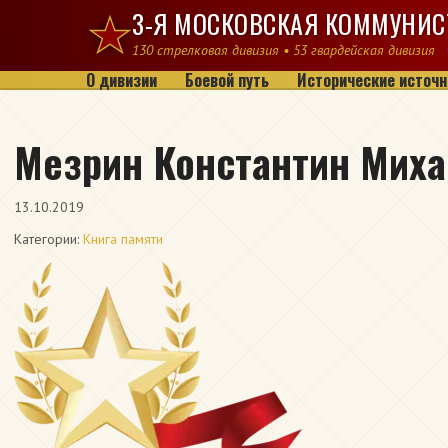
Перейти к содержимому
3-Я МОСКОВСКАЯ КОММУНИС
130 стрелковая дивизия • 53 гвардейская дивизия
О дивизии
Боевой путь
Исторические источн
Мезрин Константин Мих
13.10.2019
Категории:
Книга памяти