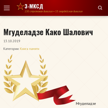
Перейти к содержимому
3-МКСД
130 стрелковая дивизия • 53 гвардейская дивизия
Мгуделадзе Како Шалович
13.10.2019
Категории:
Книга памяти
Мгуделадзе