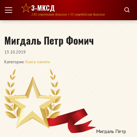
Перейти к содержимому
3-МКСД
130 стрелковая дивизия • 53 гвардейская дивизия
Мигдаль Петр Фомич
13.10.2019
Категории:
Книга памяти
Мигдаль Петр