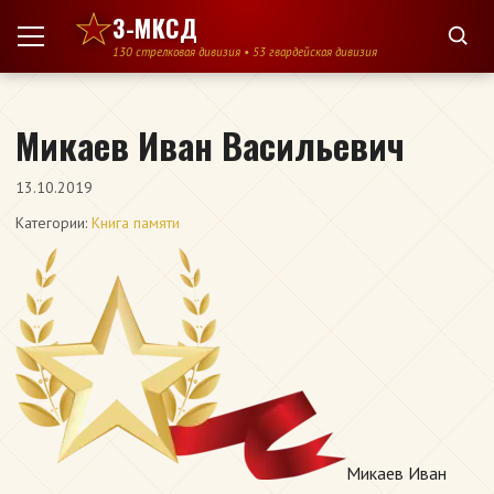
Перейти к содержимому
3-МКСД
130 стрелковая дивизия • 53 гвардейская дивизия
Микаев Иван Васильевич
13.10.2019
Категории:
Книга памяти
Микаев Иван