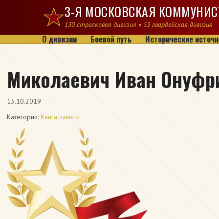
Перейти к содержимому
3-Я МОСКОВСКАЯ КОММУНИС
130 стрелковая дивизия • 53 гвардейская дивизия
О дивизии
Боевой путь
Исторические источн
Миколаевич Иван Онуфр
13.10.2019
Категории:
Книга памяти