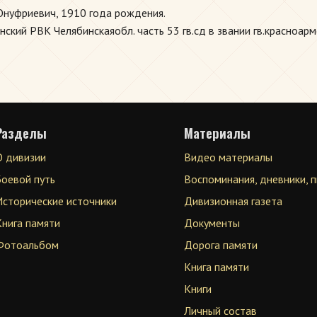
нуфриевич, 1910 года рождения.
кий РВК Челябинскаяобл. часть 53 гв.сд в звании гв.красноарм
Разделы
Материалы
О дивизии
Видео материалы
Боевой путь
Воспоминания, дневники, 
Исторические источники
Дивизионная газета
Книга памяти
Документы
Фотоальбом
Дорога памяти
Книга памяти
Книги
Личный состав