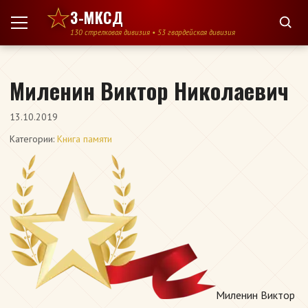
Перейти к содержимому
3-МКСД
130 стрелковая дивизия • 53 гвардейская дивизия
Миленин Виктор Николаевич
13.10.2019
Категории:
Книга памяти
Миленин Виктор