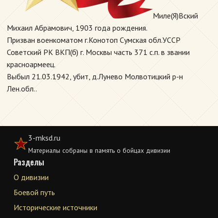
Миле(Я)Вский
Михаил Абрамович, 1903 года рождения.
Призван военкоматом г.Конотоп Сумская обл.УССР
Советский РК ВКП(б) г. Москвы часть 371 с.п. в звании
красноармеец.
Выбыл 21.03.1942, убит, д.Лунево Молвотицкий р-н
Лен.обл..
3-mksd.ru
Материалы собраны в память о бойцах дивизии
Разделы
О дивизии
Боевой путь
Исторические источники