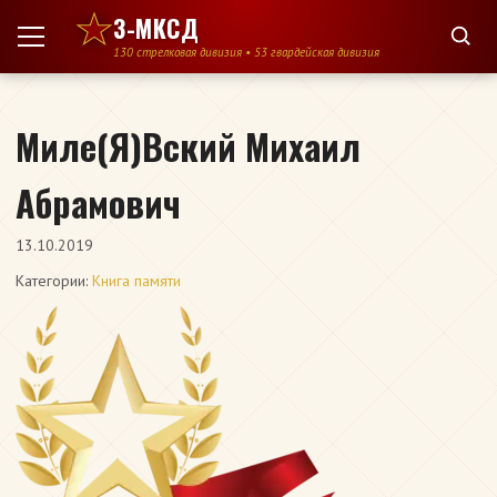
Перейти к содержимому
3-МКСД
130 стрелковая дивизия • 53 гвардейская дивизия
Миле(Я)Вский Михаил
Абрамович
13.10.2019
Категории:
Книга памяти