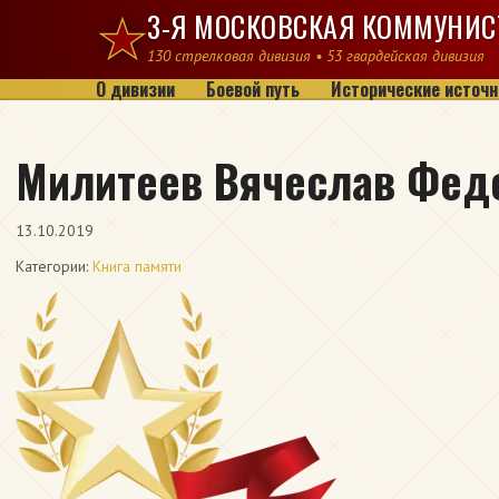
Перейти к содержимому
3-Я МОСКОВСКАЯ КОММУНИС
130 стрелковая дивизия • 53 гвардейская дивизия
О дивизии
Боевой путь
Исторические источн
Милитеев Вячеслав Фед
13.10.2019
Категории:
Книга памяти