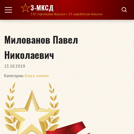
Перейти к содержимому
3-МКСД
130 стрелковая дивизия • 53 гвардейская дивизия
Милованов Павел
Николаевич
13.10.2019
Категории:
Книга памяти