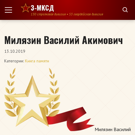
Перейти к содержимому
3-МКСД
130 стрелковая дивизия • 53 гвардейская дивизия
Милязин Василий Акимович
13.10.2019
Категории:
Книга памяти
Милязин Василий