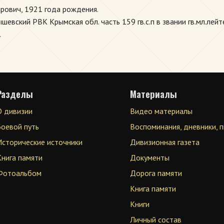
рович, 1921 года рождения.
вский РВК Крымская обл. часть 159 гв.с.п в звании гв.мл.лейт
.
Разделы
Материалы
О дивизии
Видео материалы
Боевой путь
Воспоминания, дневники, 
Исторические источники
Дивизионная газета
Книга памяти
Документы
Фотоальбом
Дорога памяти
Книга памяти
Книги
Личный состав