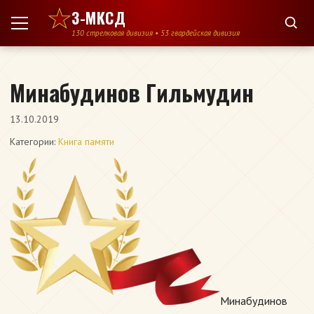
Перейти к содержимому
3-МКСД
130 стрелковая дивизия • 53 гвардейская дивизия
Минабудинов Гильмудин
13.10.2019
Категории:
Книга памяти
Минабудинов