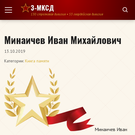
Перейти к содержимому
3-МКСД
130 стрелковая дивизия • 53 гвардейская дивизия
Минаичев Иван Михайлович
13.10.2019
Категории:
Книга памяти
Минаичев Иван