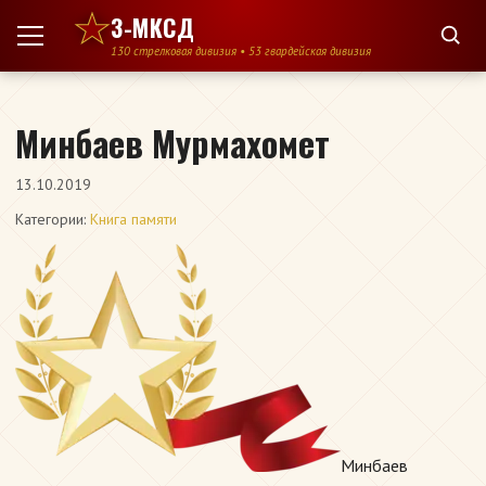
Перейти к содержимому
3-МКСД
130 стрелковая дивизия • 53 гвардейская дивизия
Минбаев Мурмахомет
13.10.2019
Категории:
Книга памяти
Минбаев