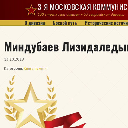
Перейти к содержимому
3-Я МОСКОВСКАЯ КОММУНИС
130 стрелковая дивизия • 53 гвардейская дивизия
О дивизии
Боевой путь
Исторические источн
Миндубаев Лизидаледы
13.10.2019
Категории:
Книга памяти