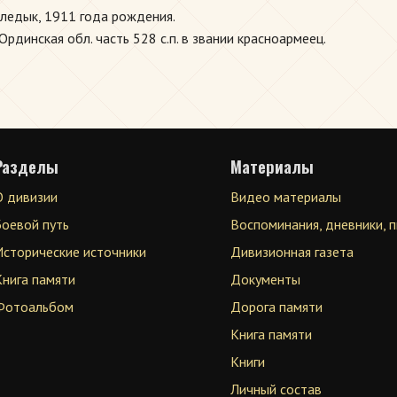
ледык, 1911 года рождения.
динская обл. часть 528 с.п. в звании красноармеец.
Разделы
Материалы
О дивизии
Видео материалы
Боевой путь
Воспоминания, дневники, 
Исторические источники
Дивизионная газета
Книга памяти
Документы
Фотоальбом
Дорога памяти
Книга памяти
Книги
Личный состав