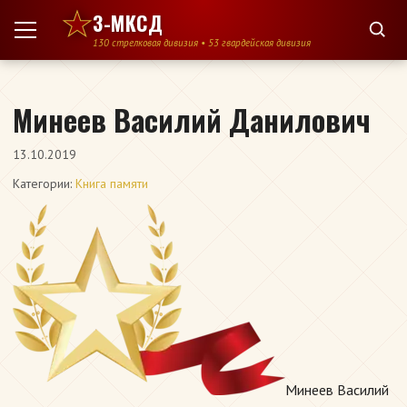
Перейти к содержимому
3-МКСД
130 стрелковая дивизия • 53 гвардейская дивизия
Минеев Василий Данилович
13.10.2019
Категории:
Книга памяти
Минеев Василий