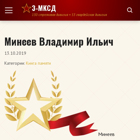
Перейти к содержимому
3-МКСД
130 стрелковая дивизия • 53 гвардейская дивизия
Минеев Владимир Ильич
13.10.2019
Категории:
Книга памяти
Минеев