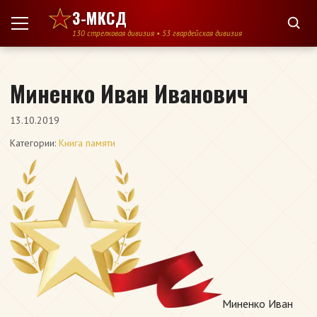
Перейти к содержимому
3-МКСД
130 стрелковая дивизия • 53 гвардейская дивизия
Миненко Иван Иванович
13.10.2019
Категории:
Книга памяти
Миненко Иван