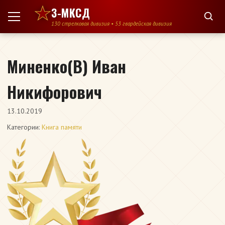
Перейти к содержимому
3-МКСД
130 стрелковая дивизия • 53 гвардейская дивизия
Миненко(В) Иван
Никифорович
13.10.2019
Категории:
Книга памяти