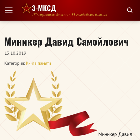
Перейти к содержимому
3-МКСД
130 стрелковая дивизия • 53 гвардейская дивизия
Миникер Давид Самойлович
13.10.2019
Категории:
Книга памяти
Миникер Давид