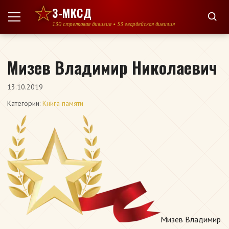
Перейти к содержимому
3-МКСД
130 стрелковая дивизия • 53 гвардейская дивизия
Мизев Владимир Николаевич
13.10.2019
Категории:
Книга памяти
Мизев Владимир