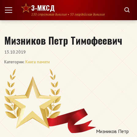
Перейти к содержимому
3-МКСД
130 стрелковая дивизия • 53 гвардейская дивизия
Мизников Петр Тимофеевич
13.10.2019
Категории:
Книга памяти
Мизников Петр