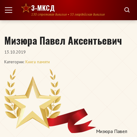
Перейти к содержимому
3-МКСД
130 стрелковая дивизия • 53 гвардейская дивизия
Мизюра Павел Аксентьевич
13.10.2019
Категории:
Книга памяти
Мизюра Павел