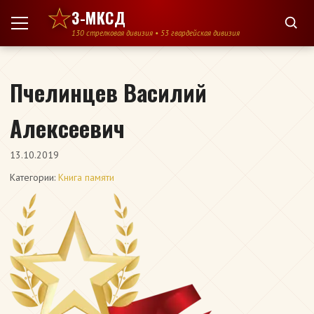
Перейти к содержимому
3-МКСД
130 стрелковая дивизия • 53 гвардейская дивизия
Пчелинцев Василий
Алексеевич
13.10.2019
Категории:
Книга памяти