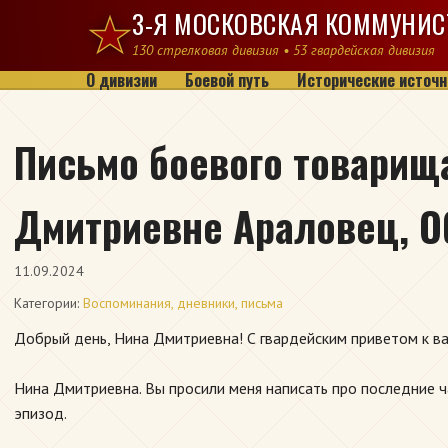
Перейти к содержимому
3-Я МОСКОВСКАЯ КОММУНИС
130 стрелковая дивизия • 53 гвардейская дивизия
О дивизии
Боевой путь
Исторические источн
Письмо боевого товарища
Дмитриевне Араловец, 
11.09.2024
Категории:
Воспоминания, дневники, письма
Добрый день, Нина Дмитриевна! С гвардейским приветом к в
Нина Дмитриевна. Вы просили меня написать про последние 
эпизод.