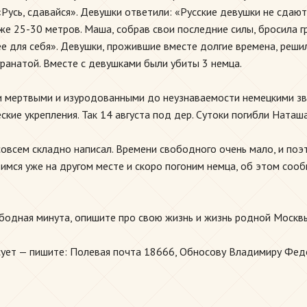
Русь, сдавайся». Девушки ответили: «Русские девушки не сдают
е 25-30 метров. Маша, собрав свои последние силы, бросила 
е для себя». Девушки, прожившие вместе долгие времена, решили
гранатой. Вместе с девушками были убиты 3 немца.
и мертвыми и изуродованными до неузнаваемости немецкими зве
еские укрепления. Так 14 августа под дер. Сутоки погибли Нат
 совсем складно написал. Времени свободного очень мало, и поэ
имся уже на другом месте и скоро погоним немца, об этом соо
ободная минута, опишите про свою жизнь и жизнь родной Москв
есует — пишите: Полевая почта 18666, Обносову Владимиру Фед