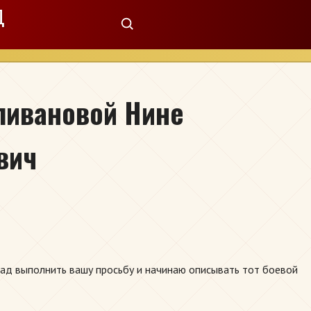
Д
оливановой Нине
вич
рад выполнить вашу просьбу и начинаю описывать тот боевой