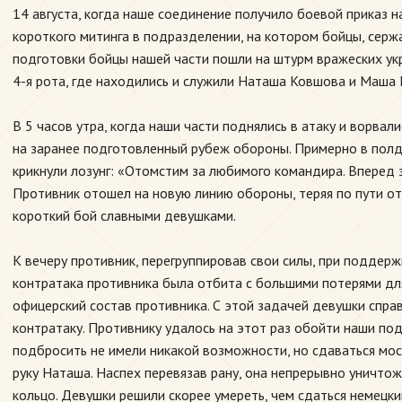
14 августа, когда наше соединение получило боевой приказ н
короткого митинга в подразделении, на котором бойцы, серж
подготовки бойцы нашей части пошли на штурм вражеских укре
4-я рота, где находились и служили Наташа Ковшова и Маша 
В 5 часов утра, когда наши части поднялись в атаку и ворва
на заранее подготовленный рубеж обороны. Примерно в полде
крикнули лозунг: «Отомстим за любимого командира. Вперед 
Противник отошел на новую линию обороны, теряя по пути о
короткий бой славными девушками.
К вечеру противник, перегруппировав свои силы, при поддер
контратака противника была отбита с большими потерями для 
офицерский состав противника. С этой задачей девушки спра
контратаку. Противнику удалось на этот раз обойти наши под
подбросить не имели никакой возможности, но сдаваться моск
руку Наташа. Наспех перевязав рану, она непрерывно уничто
кольцо. Девушки решили скорее умереть, чем сдаться немецки