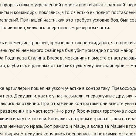
а прорыв сильно укрепленной полосы противника с задачей: пер
анты и командиры поклялись, что с честью выполнят поставлен
плений. При нашей части, как это требует условие боя, был со
Поливанова, являлась оперативным резервом части.
лись в немецкие траншеи, произошло так неожиданно, что проти
нь пулей немецкого снайпера был убит командир полка майор Т
за Родину, за Сталина. Вперед, москвичи» и вместе с наступаю
тхода убитых и раненых от метких пуль девушек снайперов — Н
жке артиллерии пошел на узком участке в контратаку. Превосхо
него. Девушки и, как их у нас называли, «неразлучные друзья»
влялись на отлично. При отражении контратаки они вместе унич
разделения и в частности 4-ю роту. Героическая горсточка люде
вичи врагу не хотели. Кончались патроны и гранаты, шли на вра
жала немецкую мразь. Вот ранило и Машу, а вслед за Машей вт
м тварям. У девушек кончались боеприпасы: в подсумке осталос