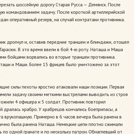
ерезать шоссейную дорогу Старая Русса — Демянск. После
ную командованием задачу. После короткой артиллерийской
здан оперативный резерв, на случай контратаки противника.
вник дрогнул и, оставив передние траншеи и блиндажи, отошел
арасюк. В это время ввели в бой 4-ю роту. Наташа и Маша
щими бойцами ворвались во вторые траншеи противника.
аташи и Маши. Более 15 фрицев было уничтожено за этот
дящие силы пехоты яростно атаковали наши позиции. Первая
, имели задачу своими меткими выстрелами выводить из строя
тожили 4 офицера и 5 солдат. Противник повторил
й дралась храбро. У храбрецов кончались боеприпасы, а
га врукопашную. Примерно в 6 часов вечера была ранена в
орично была ранена Наташа. Немецкие цепи плотно сжимали
ь по одной гранате и по нескольку патрон. Обнаглевший от