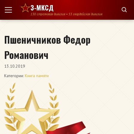
Перейти к содержимому
3-МКСД
130 стрелковая дивизия • 53 гвардейская дивизия
Пшеничников Федор
Романович
13.10.2019
Категории:
Книга памяти